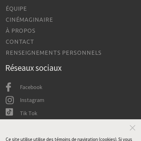
ÉQUIPE
CINÉMAGINAIRE
À PROPOS
CONTACT
RENSEIGNEMENTS PERSONNELS
Réseaux sociaux
Facebook
Instagram
Tik Tok
LinkedIn
Fer
IMDB
Ce site utilise utilise des témoins de navigation (cookies). Si vous