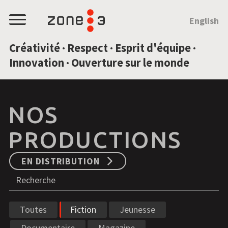
SAUTEZ AU CONTENU
English
Menu
Créativité · Respect · Esprit d'équipe ·
Innovation · Ouverture sur le monde
NOS
PRODUCTIONS
EN DISTRIBUTION
Recherche
R
Toutes
Fiction
Jeunesse
Documentaire
Magazine