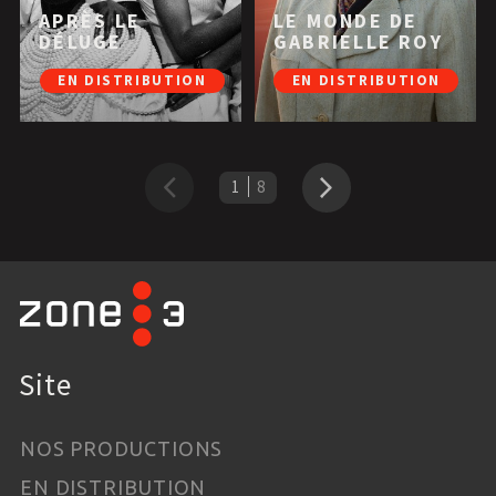
APRÈS LE
LE MONDE DE
DÉLUGE
GABRIELLE ROY
EN DISTRIBUTION
EN DISTRIBUTION
1
8
Précédent
Suivant
Site
NOS PRODUCTIONS
EN DISTRIBUTION