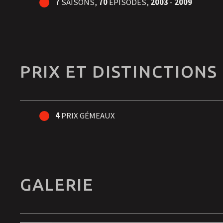
7
SAISONS,
70
ÉPISODES,
2003
-
2009
PRIX ET DISTINCTIONS
4
PRIX GÉMEAUX
GALERIE