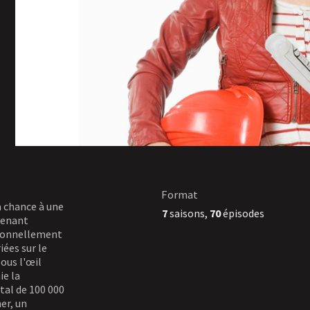
Format
a chance à une
7
saisons,
70
épisodes
evenant
rsonnellement
ées sur le
ous l'œil
ie la
tal de 100 000
er, un