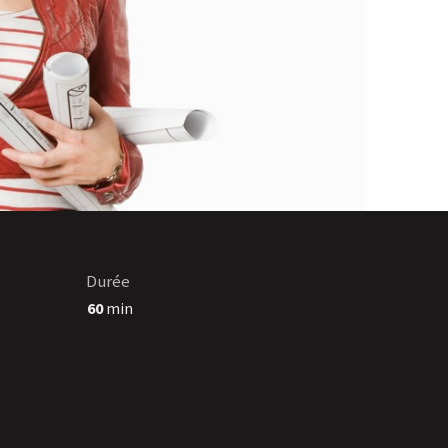
Durée
60
min