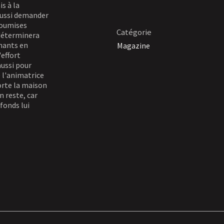
s à la
aussi demander
soumises
Catégorie
 déterminera
nnants en
Magazine
'effort
aussi pour
 l'animatrice
orte la maison
n reste, car
fonds lui