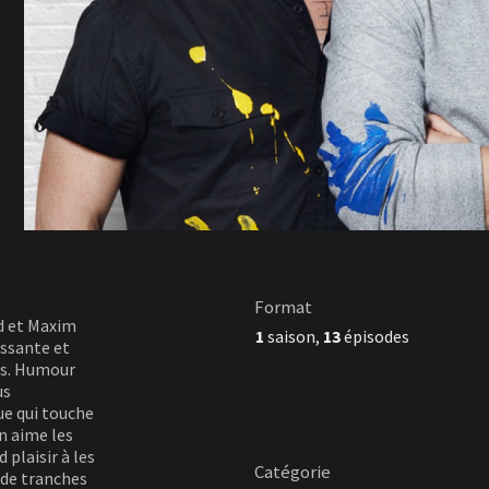
Format
rd et Maxim
1
saison,
13
épisodes
issante et
les. Humour
us
ue qui touche
n aime les
 plaisir à les
Catégorie
 de tranches