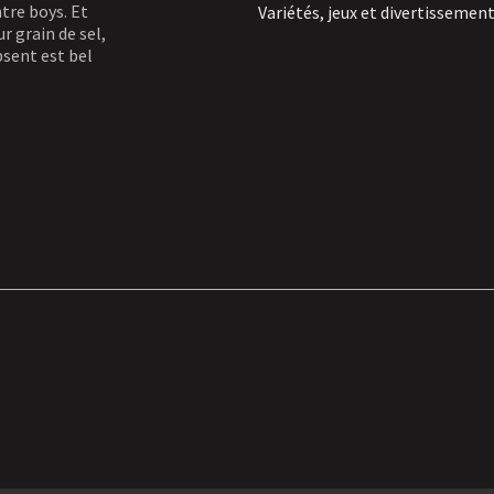
ntre boys. Et
Variétés, jeux et divertissemen
r grain de sel,
bsent est bel