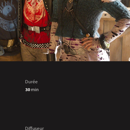
Durée
30
min
Diffuseur