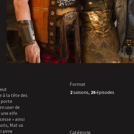
Format
veut
2
saisons,
26
épisodes
 à la tête des
 porte
ien user de
 une elfe
cesse » ainsi
mots, Mat va
i aime
Catégorie