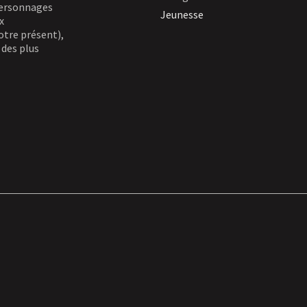
 personnages
Jeunesse
x
otre présent),
 des plus