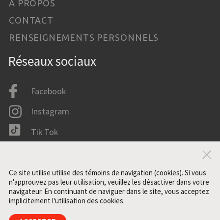
À PROPOS
CONTACT
RENSEIGNEMENTS PERSONNELS
Réseaux sociaux
Facebook
Instagram
Tik Tok
LinkedIn
Fer
IMDB
Ce site utilise utilise des témoins de navigation (cookies). Si vous
n'approuvez pas leur utilisation, veuillez les désactiver dans votre
navigateur. En continuant de naviguer dans le site, vous acceptez
implicitement l'utilisation des cookies.
Tous droits réservés. ©2021 ZONE3