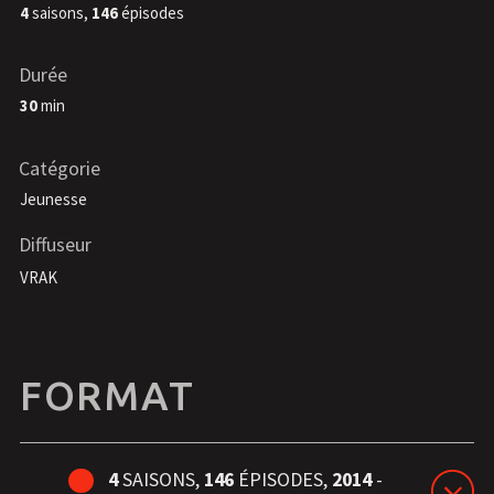
4
saisons,
146
épisodes
Durée
30
min
Catégorie
Jeunesse
Diffuseur
VRAK
FORMAT
4
SAISONS,
146
ÉPISODES,
2014
-