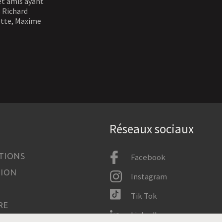
t amis ayant
 Richard
ette, Maxime
Réseaux sociaux
TIONS
Facebook
TION
Instagram
Tik Tok
RE
LinkedIn