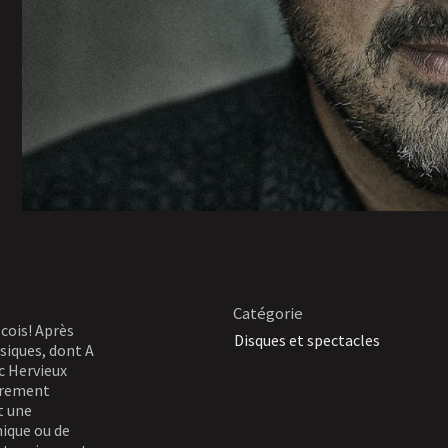
Catégorie
cois! Après
Disques et spectacles
siques, dont A
c Hervieux
èrement
t une
nique ou de